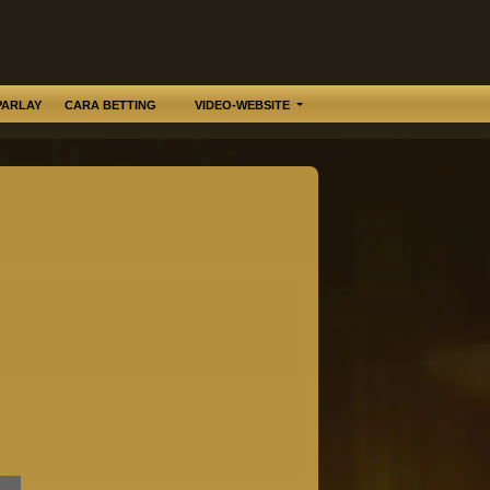
PARLAY
CARA BETTING
VIDEO-WEBSITE