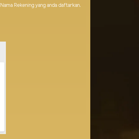
 Nama Rekening yang anda daftarkan.