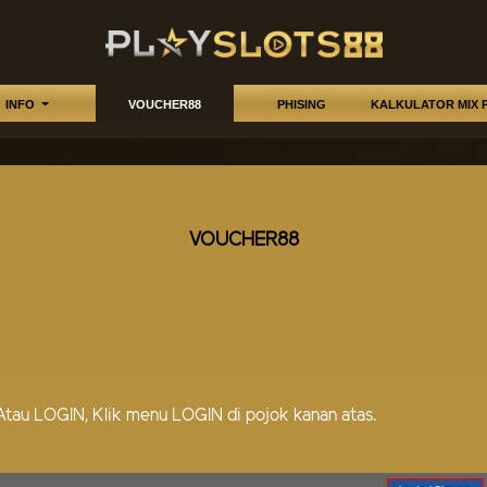
INFO
VOUCHER88
PHISING
KALKULATOR MIX 
VOUCHER88
au LOGIN, Klik menu LOGIN di pojok kanan atas.