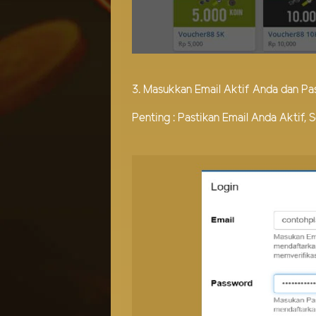
3. Masukkan Email Aktif Anda dan Pa
Penting : Pastikan Email Anda Aktif,